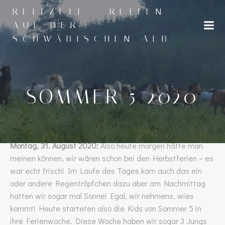
Zum
REITZEIT - REITEN
Inhalt
AUF DER
springen
SCHWÄBISCHEN ALB
SOMMER 5 2020
Montag, 31. August 2020:
Also heute morgen hätte man
meinen können, wir wären schon bei den Herbstferien – es
war echt frisch! Im Laufe des Tages kam auch das ein
oder andere Regentröpfchen dazu aber am Nachmittag
hatten wir sogar mal Sonne! Egal, wir nehmens, wies
kommt! Heute starteten also die Kids von Sommer 5 in
ihre Ferienwoche. Diese Woche haben wir sogar 3 Jungs