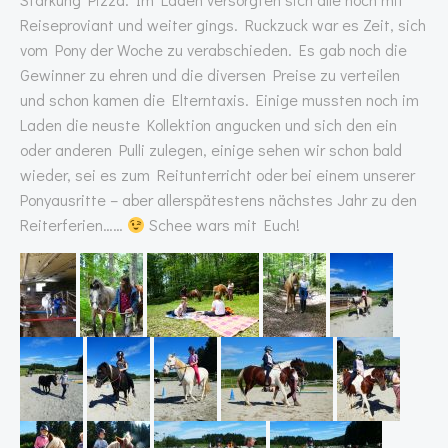
Reiseproviant und weiter gings. Ruckzuck war es Zeit, sich
vom Pony der Woche zu verabschieden. Es gab noch die
Gewinner zu ehren und die diversen Preise zu verteilen
und schon kamen die Elterntaxis. Einige mussten noch im
Laden die neuste Kollektion angucken und sich den ein
oder anderen Pulli zulegen, einige sehen wir schon bald
wieder, sei es zum Reitunterricht oder bei einem unserer
Ponyausritte – aber allerspätestens nächstes Jahr zu den
Reiterferien……
Schee wars mit Euch!