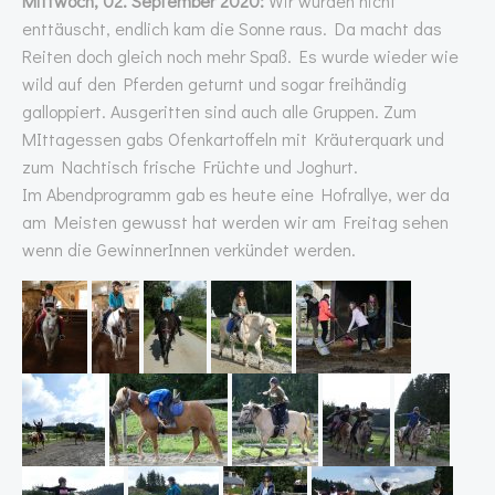
Mittwoch, 02. September 2020:
Wir wurden nicht
enttäuscht, endlich kam die Sonne raus. Da macht das
Reiten doch gleich noch mehr Spaß. Es wurde wieder wie
wild auf den Pferden geturnt und sogar freihändig
galloppiert. Ausgeritten sind auch alle Gruppen. Zum
MIttagessen gabs Ofenkartoffeln mit Kräuterquark und
zum Nachtisch frische Früchte und Joghurt.
Im Abendprogramm gab es heute eine Hofrallye, wer da
am Meisten gewusst hat werden wir am Freitag sehen
wenn die GewinnerInnen verkündet werden.