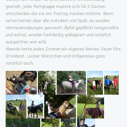
gestellt, jede Reitgruppe musste sich für 2 Sachen
entscheiden die sie am Freitag machen möchte. Beim
reiten hatten aber alle trotzdem viel Spaß, es wurden
Vertrauensübungen gemacht, Äpfel gepflückt (vorgestellte
und echte), wieder freihändig galloppiert und natürlich
ausgeritten wie wild.
Abends hatte jedes Zimmer ein eigenes kleines Feuer fürs
Stockbrot. Lecker Würstchen und Grillgemüse gans
natürlich auch.