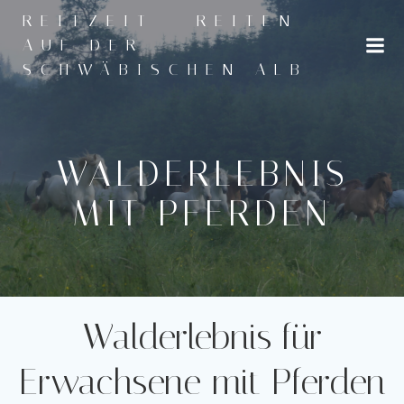
Zum
REITZEIT - REITEN
Inhalt
AUF DER
springen
SCHWÄBISCHEN ALB
WALDERLEBNIS
MIT PFERDEN
Walderlebnis für
Erwachsene mit Pferden