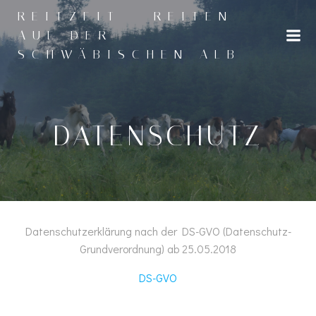
Zum
REITZEIT - REITEN
Inhalt
AUF DER
springen
SCHWÄBISCHEN ALB
DATENSCHUTZ
Datenschutzerklärung nach der DS-GVO (Datenschutz-
Grundverordnung) ab 25.05.2018
DS-GVO