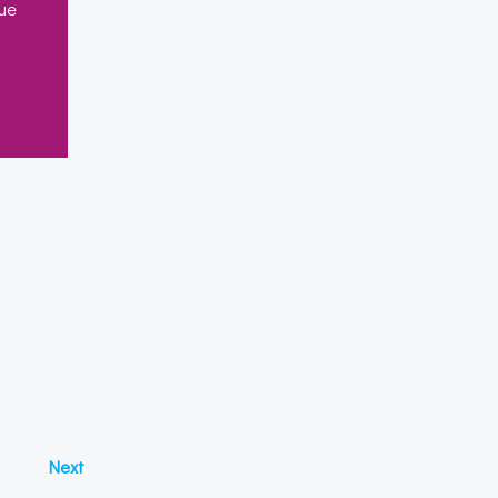
eue
Posts
Next