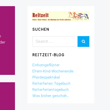
SUCHEN
n
Search
der
for:
REITZEIT-BLOG
Einhorngeflüster
Eltern-Kind-Wochenende
Pferdespektakel
Reiterferien Tagebuch
Reiterferientagebuch
Was bisher geschah..