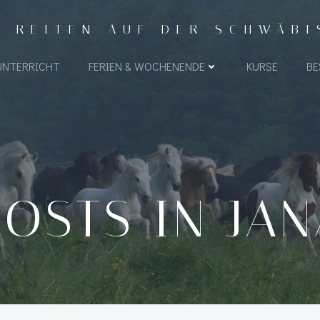
- REITEN AUF DER SCHWÄB
UNTERRICHT
FERIEN & WOCHENENDE
KURSE
BE
POSTS IN
JAN