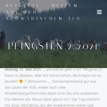
Zum
REITZEIT - REITEN
Inhalt
AUF DER
springen
SCHWÄBISCHEN ALB
PFINGSTEN 2 2021
Montag, 31. Mai 2021
: … und weiter geht’s mit Pfingsten 2!
Kaum zu glauben, aber die Sonne schien, als kriegte sie es
bezahlt!
T-Shirtwetter….. Dementsprechend gut war
die Laune der Kids, wobei doch viele
Wiederholungstäterinnen dabei sind, die sich auskennen.
Die nehmen die Neuen dann gleich mit! Der Tag startete
mit einer Mistaktion, bis alle angekommen waren und