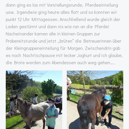
dann ging es los mit Vorstellungsrunde, Pferdeeinteilung
usw. Irgendwie ging heute alles flott und so konnten wir
punkt 12 Uhr Mittagessen. Anschließend wurde gleich der
Laden gestürmt und dann nix wie ran an die Pferde!
Nacheinander kamen alle in kleinen Gruppen zur
Probereitstunde und jetzt „brüten“ die Betreuerinnen über
der Kleingruppeneinteilung für Morgen. Zwischendrin gab
es noch Nachtischpause mit lecker Joghurt und ich glaube,
die Brote werden zum Abendessen auch weg gehen…..