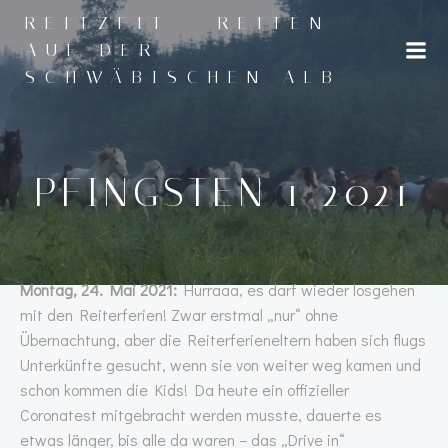
Zum
REITZEIT - REITEN
Inhalt
AUF DER
springen
SCHWÄBISCHEN ALB
PFINGSTEN 1 2021
Montag, 24. Mai 2021:
Hurraaa, es darf wieder losgehen
mit den Reiterferien! Zwar erstmal „nur“ ohne
Übernachtung, aber die Reiterferieneltern haben sich flugs
Unterkünfte gesucht, wenn sie von weiter weg kamen und
schon kommen die Kids! Da heute ein offizieller
Coronatest mitgebracht werden musste, dauerte es
etwas länger, bis alle da waren – das „Drive in“