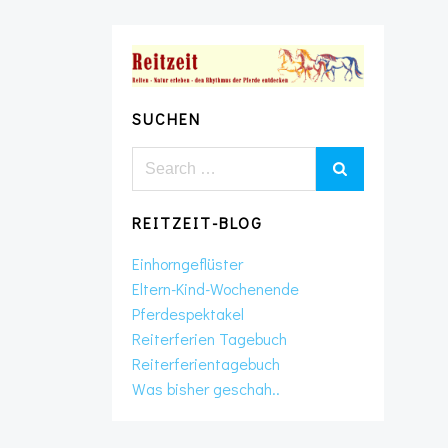
SUCHEN
Search
for:
REITZEIT-BLOG
Einhorngeflüster
Eltern-Kind-Wochenende
Pferdespektakel
Reiterferien Tagebuch
Reiterferientagebuch
Was bisher geschah..