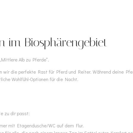
n im Biosphärengebiet
„Mittlere Alb zu Pferde“.
n wir die perfekte Rast für Pferd und Reiter. Während deine Pfe
liche Wohlfühl-Optionen für die Nacht.
e zu dir passt:
mer mit Etagendusche/WC auf dem Flur.
 für alle, die nach einem langen Tag im Sattel extra Komfort s