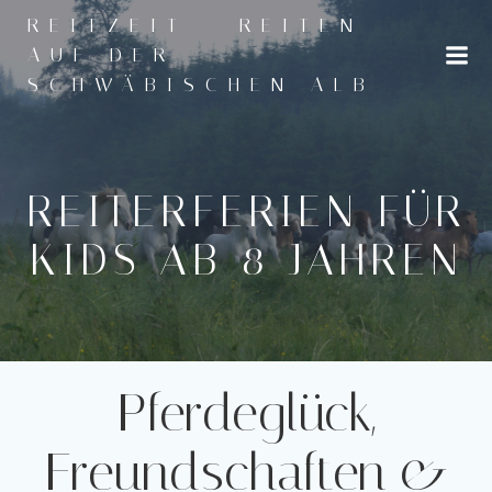
Zum
REITZEIT - REITEN
Inhalt
AUF DER
springen
SCHWÄBISCHEN ALB
REITERFERIEN FÜR
KIDS AB 8 JAHREN
Pferdeglück,
Freundschaften &