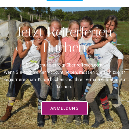
Jetzt Reiterferien
Buchen
Die Buchung erfolgt über
reitbuch.com
.
Wenn Sie noch keinen Account haben, müssen Sie sich zuerst
registrieren, um Kurse buchen und Ihre Termine einsehen zu
können.
ANMELDUNG