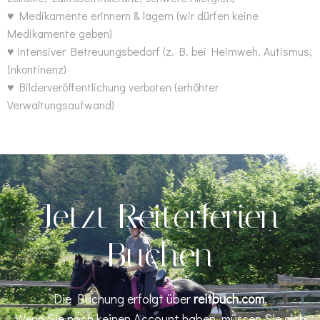
♥ Medikamente erinnern & lagern (wir dürfen keine
Medikamente geben)
♥ intensiver Betreuungsbedarf (z. B. bei Heimweh, Autismus,
Inkontinenz)
♥ Bilderveröffentlichung verboten (erhöhter
Verwaltungsaufwand)
Jetzt Reiterferien
Buchen
Die Buchung erfolgt über
reitbuch.com
.
Wenn Sie noch keinen Account haben, müssen Sie sich