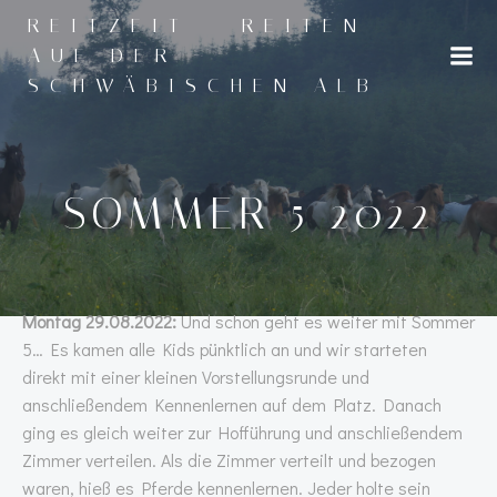
Zum
REITZEIT - REITEN
Inhalt
AUF DER
springen
SCHWÄBISCHEN ALB
SOMMER 5 2022
Montag 29.08.2022:
Und schon geht es weiter mit Sommer
5… Es kamen alle Kids pünktlich an und wir starteten
direkt mit einer kleinen Vorstellungsrunde und
anschließendem Kennenlernen auf dem Platz. Danach
ging es gleich weiter zur Hofführung und anschließendem
Zimmer verteilen. Als die Zimmer verteilt und bezogen
waren, hieß es Pferde kennenlernen. Jeder holte sein