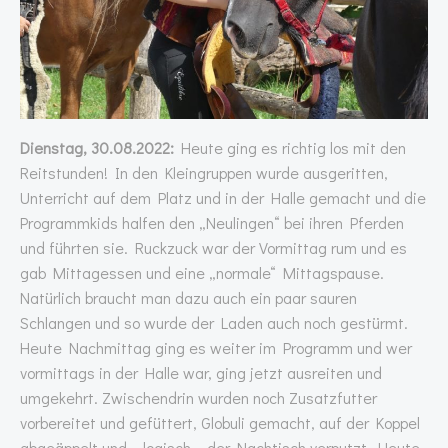
Dienstag, 30.08.2022:
Heute ging es richtig los mit den
Reitstunden! In den Kleingruppen wurde ausgeritten,
Unterricht auf dem Platz und in der Halle gemacht und die
Programmkids halfen den „Neulingen“ bei ihren Pferden
und führten sie. Ruckzuck war der Vormittag rum und es
gab Mittagessen und eine „normale“ Mittagspause.
Natürlich braucht man dazu auch ein paar sauren
Schlangen und so wurde der Laden auch noch gestürmt.
Heute Nachmittag ging es weiter im Programm und wer
vormittags in der Halle war, ging jetzt ausreiten und
umgekehrt. Zwischendrin wurden noch Zusatzfutter
vorbereitet und gefüttert, Globuli gemacht, auf der Koppel
abgeäppelt und – logisch – der Nachtisch verputzt. Heute