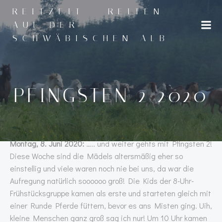
Zum
REITZEIT - REITEN
Inhalt
AUF DER
springen
SCHWÄBISCHEN ALB
PFINGSTEN 2 2020
Montag, 8. Juni 2020:
….. und weiter gehts mit Pfingsten 2!
Diese Woche sind die Mädels altersmäßig eher so
einstellig und viele waren noch nie bei uns, da war die
Aufregung natürlich soooooo groß! Die Kids der 8-Uhr-
Frühstücksgruppe kamen als erste und starteten gleich mit
einer Runde Pferde füttern, bevor es ans Misten ging. Uih,
kleine Menschen ganz groß sag ich nur! Um 10 Uhr kamen