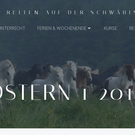
- REITEN AUF DER SCHWÄB
UNTERRICHT
FERIEN & WOCHENENDE
KURSE
BE
STERN 1 20