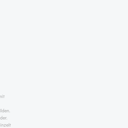
mit
lden.
der.
inzelt