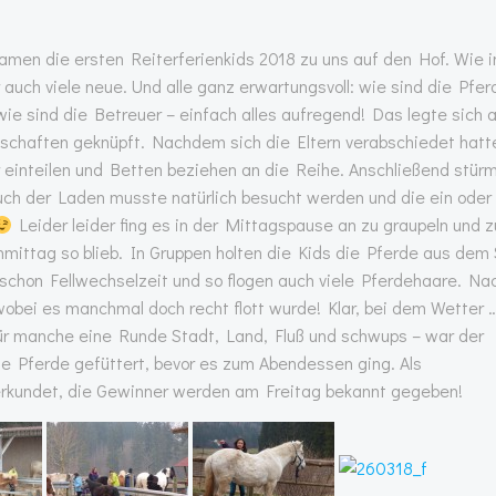
amen die ersten Reiterferienkids 2018 zu uns auf den Hof. Wie
uch viele neue. Und alle ganz erwartungsvoll: wie sind die Pfer
ie sind die Betreuer – einfach alles aufregend! Das legte sich 
dschaften geknüpft. Nachdem sich die Eltern verabschiedet hatt
 einteilen und Betten beziehen an die Reihe. Anschließend stür
ch der Laden musste natürlich besucht werden und die ein oder
Leider leider fing es in der Mittagspause an zu graupeln und z
ittag so blieb. In Gruppen holten die Kids die Pferde aus dem S
t schon Fellwechselzeit und so flogen auch viele Pferdehaare. Na
 wobei es manchmal doch recht flott wurde! Klar, bei dem Wetter 
ür manche eine Runde Stadt, Land, Fluß und schwups – war der
 Pferde gefüttert, bevor es zum Abendessen ging. Als
erkundet, die Gewinner werden am Freitag bekannt gegeben!