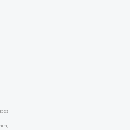
ages
nen,