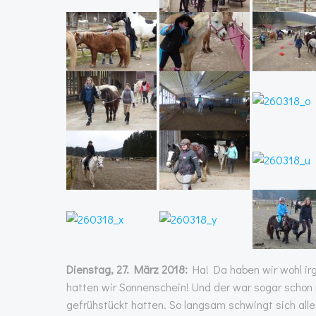
Dienstag, 27. März 2018:
Ha! Da haben wir wohl ir
hatten wir Sonnenschein! Und der war sogar schon 
gefrühstückt hatten. So langsam schwingt sich alle