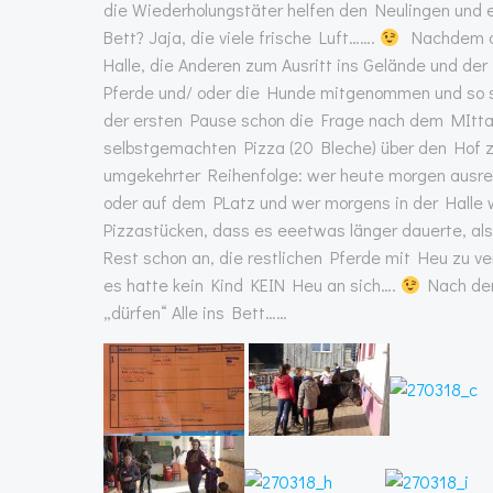
die Wiederholungstäter helfen den Neulingen und e
Bett? Jaja, die viele frische Luft…….
Nachdem die
Halle, die Anderen zum Ausritt ins Gelände und der
Pferde und/ oder die Hunde mitgenommen und so s
der ersten Pause schon die Frage nach dem MIttag
selbstgemachten Pizza (20 Bleche) über den Hof 
umgekehrter Reihenfolge: wer heute morgen ausrei
oder auf dem PLatz und wer morgens in der Halle w
Pizzastücken, dass es eeetwas länger dauerte, al
Rest schon an, die restlichen Pferde mit Heu zu ve
es hatte kein Kind KEIN Heu an sich….
Nach dem
„dürfen“ Alle ins Bett……