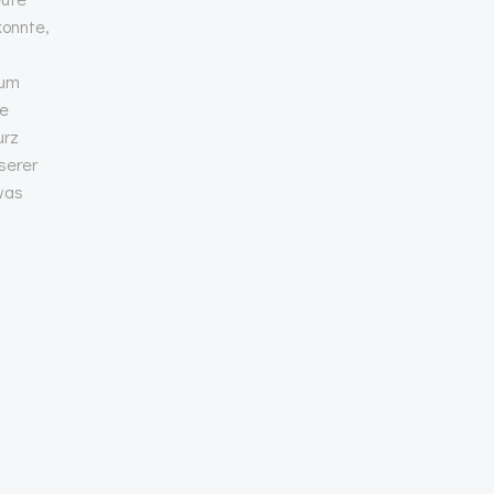
konnte,
m
Zum
se
urz
serer
was