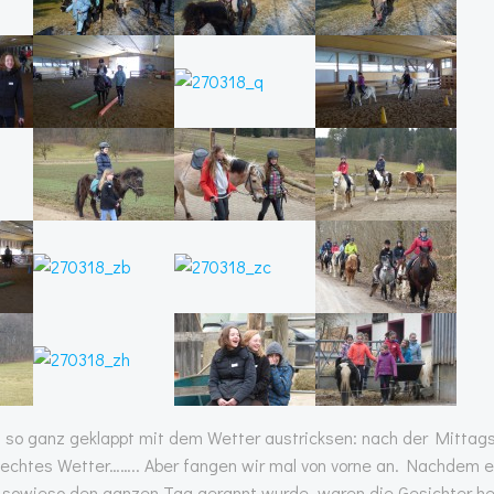
t so ganz geklappt mit dem Wetter austricksen: nach der Mitta
hlechtes Wetter…….. Aber fangen wir mal von vorne an. Nachdem 
nd sowieso den ganzen Tag gerannt wurde, waren die Gesichter h