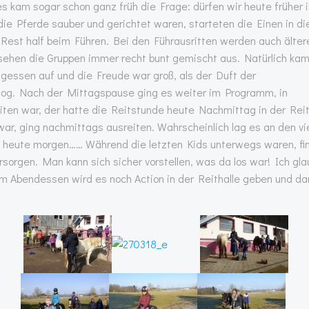
s kam sogar schon ganz früh die Frage: dürfen wir heute früher 
 Pferde sauber und gerichtet waren, starteten die Einen in di
 Rest half beim Führen. Bei den Führausritten werden auch älter
ehen die Gruppen immer recht bunt gemischt aus. Natürlich kam
essen auf und die Freude war groß, als der Duft der
zog. Nach der Mittagspause ging es weiter im Programm, in
ten war, der hatte die Reitstunde heute Nachmittag in der Reit
ar, ging nachmittags ausreiten. Wahrscheinlich lag es an den vi
s heute morgen…… Während die letzten Kids unterwegs waren, fi
rsorgen. Man kann sich sicher vorstellen, was da los war! Ich gla
 Abendessen wird es noch Action in der Reithalle geben und da