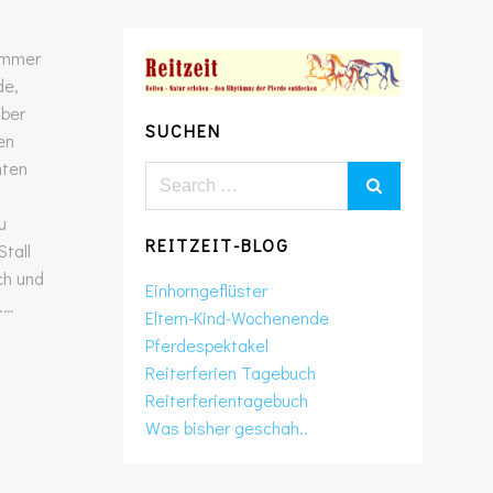
 immer
de,
aber
SUCHEN
en
mten
Search
for:
u
REITZEIT-BLOG
tall
ch und
Einhorngeflüster
……
Eltern-Kind-Wochenende
Pferdespektakel
Reiterferien Tagebuch
Reiterferientagebuch
Was bisher geschah..