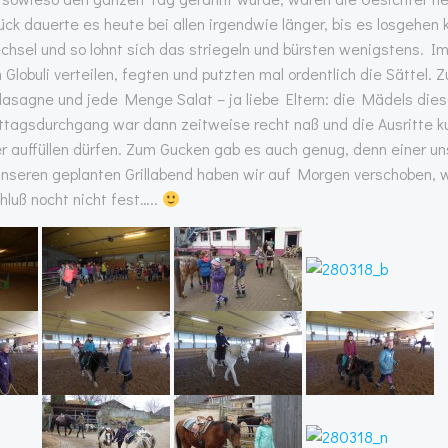
 dauerte es heute bei allen irgendwie länger, bis es losgehen 
echsel und so lohnt sich das striegeln und bürsten wenigstens. I
lobuli verteilen, fegten und putzten mal ordentlich die Sättel. 
asagne und jede Menge Salat – ja liebe Eltern: die Mädels die
agsdurchgang war dann zeitweise recht naß und die Ausritte k
r auffüllen dürfen. Zum Gucken gab es auch genug, denn einer un
Unseren geplanten Grillabend haben wir auf Morgen verschoben, 
luß nocht nicht fest…..