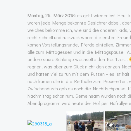
Montag, 26. März 2018:
es geht wieder los! Heut k
waren jede Menge bekannte Gesichter dabei, aber a
welches bekomme ich, wie sind die anderen Kids, w
recht schnell und ruckzuck waren die ersten Freun
kamen Vorstellungsrunde, Pferde einteilen, Zimmer
alle zum Mittagessen und in die Mittagspause. Au
andere saure Schlange wechselte den Besitzer….
regnen, was aber zum Glück nicht den ganzen Nachm
und hatten viel zu tun mit dem Putzen – es ist hal
nach kamen alle in die Reithalle zum Probereiten,
Zwischendurch gab es noch die Nachtischpause, f
Nachmittag schon rum. Gemeinsam wurden noch die
Abendprogramm wird heute der Hof per Hofrallye 