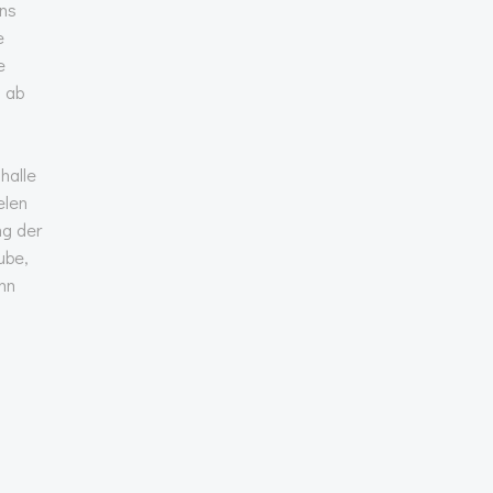
ins
e
e
 ab
halle
elen
ng der
ube,
nn