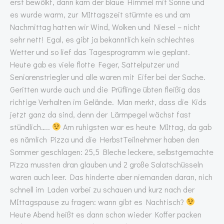
erst bewölkt, dann kam der blaue Himmel mit Sonne und
es wurde warm, zur MIttagszeit stürmte es und am
Nachmittag hatten wir Wind, Wolken und Niesel – nicht
sehr nett! Egal, es gibt ja bekanntlich kein schlechtes
Wetter und so lief das Tagesprogramm wie geplant.
Heute gab es viele flotte Feger, Sattelputzer und
Seniorenstriegler und alle waren mit Eifer bei der Sache.
Geritten wurde auch und die Prüflinge übten fleißig das
richtige Verhalten im Gelände. Man merkt, dass die Kids
jetzt ganz da sind, denn der Lärmpegel wächst fast
stündlich…..
Am ruhigsten war es heute MIttag, da gab
es nämlich Pizza und die HerbstTeilnehmer haben den
Sommer geschlagen: 25,5 Bleche leckere, selbstgemachte
Pizza mussten dran glauben und 2 große Salatschüsseln
waren auch leer. Das hinderte aber niemanden daran, nich
schnell im Laden vorbei zu schauen und kurz nach der
MIttagspause zu fragen: wann gibt es Nachtisch?
Heute Abend heißt es dann schon wieder Koffer packen