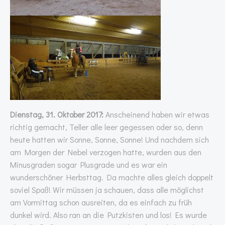
Dienstag, 31. Oktober 2017:
Anscheinend haben wir etwas
richtig gemacht, Teller alle leer gegessen oder so, denn
heute hatten wir Sonne, Sonne, Sonne! Und nachdem sich
am Morgen der Nebel verzogen hatte, wurden aus den
Minusgraden sogar Plusgrade und es war ein
wunderschöner Herbsttag. Da machte alles gleich doppelt
soviel Spaß! Wir müssen ja schauen, dass alle möglichst
am Vormittag schon ausreiten, da es einfach zu früh
dunkel wird. Also ran an die Putzkisten und los! Es wurde