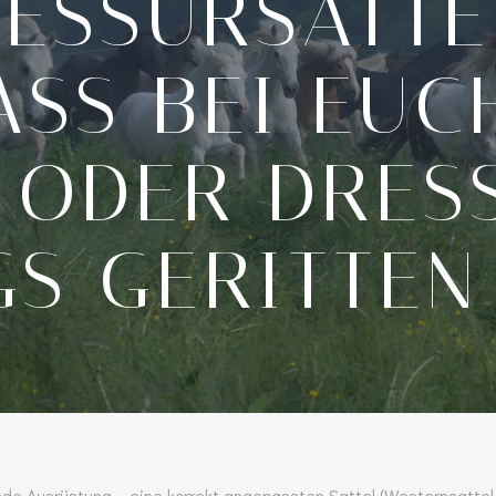
SSURSÄTTEL.
SS BEI EUCH
ODER DRESSU
S GERITTEN 
nde Ausrüstung – eine korrekt angepassten Sattel (Westernsattel