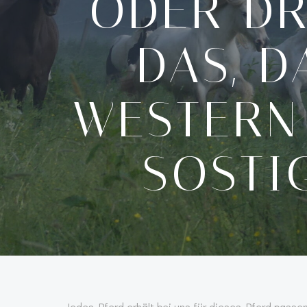
ODER DRE
AS, DA
ESTERN 
OSTIG
Jedes Pferd erhält bei uns für dieses Pferd passe