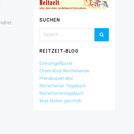
SUCHEN
altet.
Search
for:
REITZEIT-BLOG
Einhorngeflüster
Eltern-Kind-Wochenende
Pferdespektakel
Reiterferien Tagebuch
Reiterferientagebuch
Was bisher geschah..