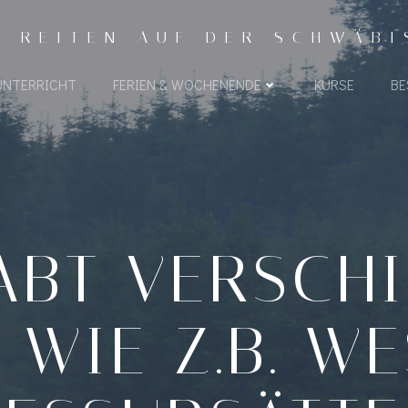
- REITEN AUF DER SCHWÄB
UNTERRICHT
FERIEN & WOCHENENDE
KURSE
BE
ABT VERSCH
 WIE Z.B. W