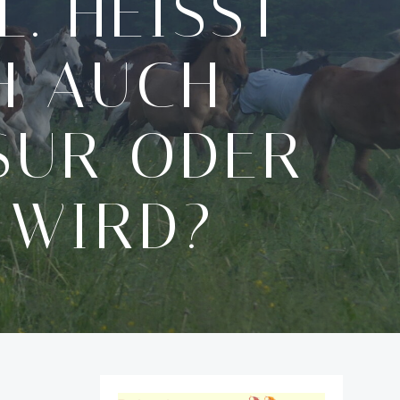
 HEISST D
 AUCH W
R ODER S
WIRD?
,