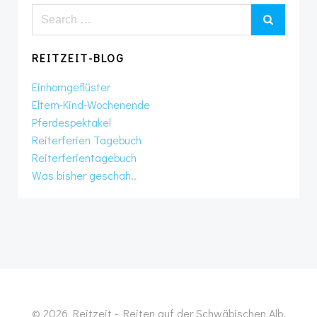
Search
for:
REITZEIT-BLOG
Einhorngeflüster
Eltern-Kind-Wochenende
Pferdespektakel
Reiterferien Tagebuch
Reiterferientagebuch
Was bisher geschah..
© 2026 Reitzeit - Reiten auf der Schwäbischen Alb.