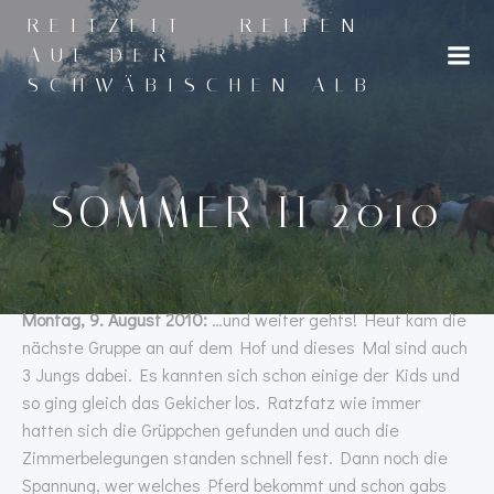
Zum
REITZEIT - REITEN
Inhalt
AUF DER
springen
SCHWÄBISCHEN ALB
SOMMER II 2010
Montag, 9. August 2010:
…und weiter gehts! Heut kam die
nächste Gruppe an auf dem Hof und dieses Mal sind auch
3 Jungs dabei. Es kannten sich schon einige der Kids und
so ging gleich das Gekicher los. Ratzfatz wie immer
hatten sich die Grüppchen gefunden und auch die
Zimmerbelegungen standen schnell fest. Dann noch die
Spannung, wer welches Pferd bekommt und schon gabs