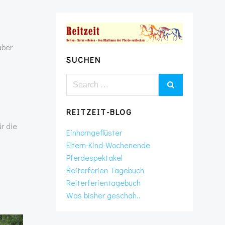
aber
SUCHEN
Search
for:
REITZEIT-BLOG
r die
Einhorngeflüster
Eltern-Kind-Wochenende
Pferdespektakel
Reiterferien Tagebuch
Reiterferientagebuch
Was bisher geschah..