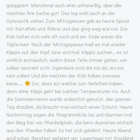
galoppiert! Manchmal auch eher unfreiwillig, aber alle
machten ihre Sache gut! Das lag wohl auch an der
Gymnastik vorher! Zum Mittagessen gab es heute Spinat
mit Kartoffeln und Rührei und das ging weg wie nix! Die
Kids holten sich sehr oft nach und am Ende waren die
Töpfe leer! Nach der Mittagspause hieß es mal wieder
Käppis auf den Kopf, bzw. erstmal Käppis suchen… es ist
wirklich erstaunlich, wohin diese Teile immer gehen, von
selber versteht sich! Irgendwie sind die nie da, wo sie
sein sollen! Und die meisten der Kids haben sowieso
keine…..
Gut, dass wir welche zum Verleihen haben,
denn ohne Käppi geht bei solchen Temperaturen nix. Auch
die Sonmnencreme wurde ordentlich genutzt, den ganzen
Tag draußen, da braucht man einfach einen Schutz! Heute
Nachmittag zogen die Programmkids los und räumten mal
den Weg frei von Pferdeäpfeln, die beim Ausreiten einfach
aus den Pferden fallen! Es hat sich gelohnt! Heute Abend
wird schon Bergfest gefeiert am Lagerfeuer mit Stockbrot