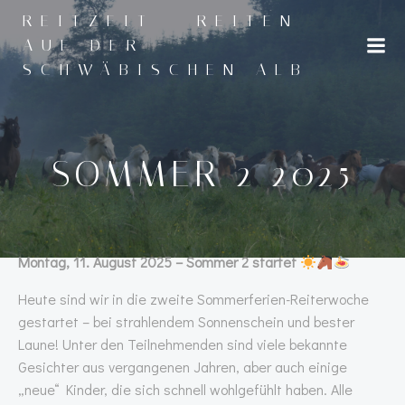
Zum
REITZEIT - REITEN
Inhalt
AUF DER
springen
SCHWÄBISCHEN ALB
SOMMER 2 2025
Montag, 11. August 2025 – Sommer 2 startet
Heute sind wir in die zweite Sommerferien-Reiterwoche
gestartet – bei strahlendem Sonnenschein und bester
Laune! Unter den Teilnehmenden sind viele bekannte
Gesichter aus vergangenen Jahren, aber auch einige
„neue“ Kinder, die sich schnell wohlgefühlt haben. Alle