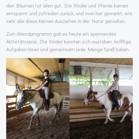
den Bäumen tat allen gut. Die Kinder und Pferde kamen
entspannt und zufrieden zurück, und man hat gemerkt, wie
sehr alle diese kleinen Auszeiten in der Natur genießen.
Zum Abendprogramm gab es heute ein spannendes
Aktivitätsspiel. Die Kinder konnten sich austoben, knifflige
Aufgaben lösen und gemeinsam jede Menge Spaß haben.