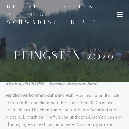
Zum
REITZEIT - REITEN
Inhalt
AUF DER
springen
SCHWÄBISCHEN ALB
PFINGSTEN 2026
Montag, 25.05.2026 – Sommer-Vibes zum Start!
Herzlich willkommen auf dem Hof!
Heute sind endlich alle
Ferienkinder angekommen. Bei knackigen 30 Grad und
kaum einem Lüftchen kamen sofort echte Sommerferien-
Vibes auf. Nach der Hofführung und dem Abschied von den
Eltern ging es direkt los mit unserer Vorstellungsrunde,