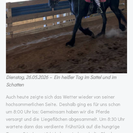
Dienstag, 26.05.2026 – Ein heißer Tag im Sattel und im
Schatten
Auch heute zeigte sich das Wetter wieder von seiner
hochsommerlichen Seite. Deshalb ging es für uns schon
um 8:00 Uhr los: Gemeinsam haben wir die Pferde
versorgt und die Liegeflächen abgesammelt. Um 8:30 Uhr
wartete dann das verdiente Frühstück auf die hungrige