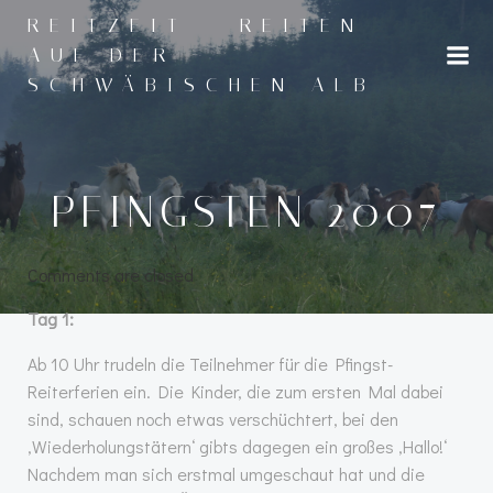
Zum
REITZEIT - REITEN
Inhalt
AUF DER
springen
SCHWÄBISCHEN ALB
PFINGSTEN 2007
Comments are closed
Tag 1:
Ab 10 Uhr trudeln die Teilnehmer für die Pfingst-
Reiterferien ein. Die Kinder, die zum ersten Mal dabei
sind, schauen noch etwas verschüchtert, bei den
‚Wiederholungstätern‘ gibts dagegen ein großes ‚Hallo!‘
Nachdem man sich erstmal umgeschaut hat und die