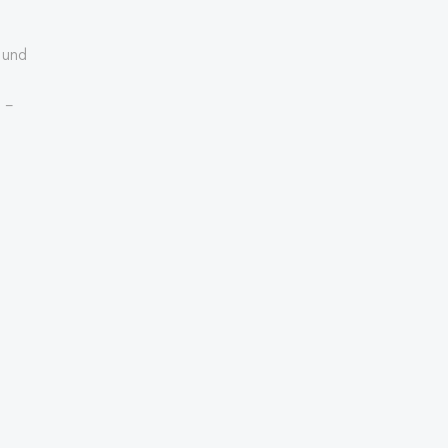
 und
 –