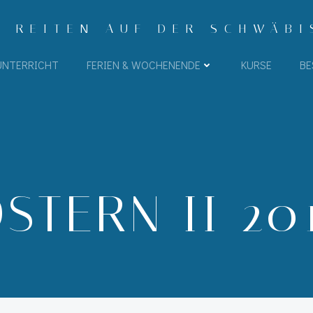
- REITEN AUF DER SCHWÄB
UNTERRICHT
FERIEN & WOCHENENDE
KURSE
BE
STERN II 20