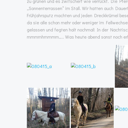
zu grünen und es zwitschert wie verrückt. Die Pfe
„Sonnenterrassen“ im Stall. Wir hatten auch Dauerf
Frühjahrsputz machten und jeden Dreckkrümel bese
da sie alle schon mehr oder weniger im Fellwechse
gelassen und fegten halt nochmal! In der Nachtis
mmmmhmmmm….. Was heute abend sonst noch erleb