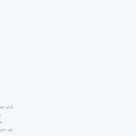
gar und
m
n
sam an