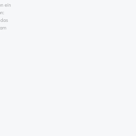
n ein
n:
 das
 am