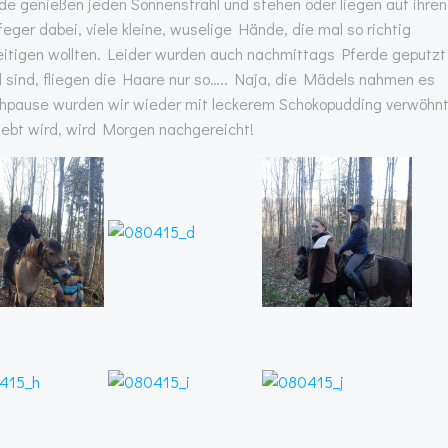
rde genießen jeden Sonnenstrahl und stehen oder liegen auf ihren
eger dabei, viele kleine, wuselige Hände, die mal so richtig
itigen wollten. Leider wurden auch nachmittags Pferde geputzt
l sind, fliegen die Haare nur so….. Naja, die Mädels nahmen es
chpause wurden wir wieder mit leckerem Schokopudding verwöhnt
t wird, wird Morgen nachgereicht!