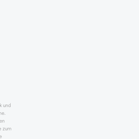
k und
he.
en
e zum
e