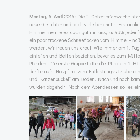
Montag, 6. April 2015:
Die 2. Osterferienwoche start
neue Gesichter und auch viele bekannte. Erstaunli
Himmel meinte es auch gut mit uns, zu 98% jedenfa
ein paar trockene Schneeflocken vom Himmel – naß
werden, wir freuen uns drauf. Wie immer am 1. Ta
einteilen und Betten beziehen, bevor es zum MItt
Pferden. Die erste Gruppe holte die Pferde mit Hil
durfte aufs Holzpferd zum Entlastungssitz üben 
und „Katzenbuckel“ am Boden. Nach und nach kamen
wurden abgeholt. Nach dem Abendessen soll es eine