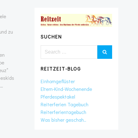
ele
und zu
SUCHEN
Search
den
for:
pe
REITZEIT-BLOG
euz“
geskids
Einhorngeflüster
……
Eltern-Kind-Wochenende
Pferdespektakel
Reiterferien Tagebuch
Reiterferientagebuch
Was bisher geschah..