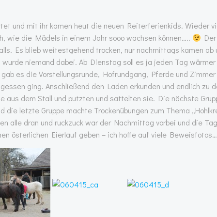
et und mit ihr kamen heut die neuen Reiterferienkids. Wieder vi
ch, wie die Mädels in einem Jahr sooo wachsen können…..
Der
lls. Es blieb weitestgehend trocken, nur nachmittags kamen ab 
 wurde niemand dabei. Ab Dienstag soll es ja jeden Tag wärmer
g gab es die Vorstellungsrunde, Hofrundgang, Pferde und Zimmer
agessen ging. Anschließend den Laden erkunden und endlich zu 
fe aus dem Stall und putzten und sattelten sie. Die nächste Grup
und die letzte Gruppe machte Trockenübungen zum Thema „Hohlkr
 alle dran und ruckzuck war der Nachmittag vorbei und die Ta
n österlichen Eierlauf geben – ich hoffe auf viele Beweisfotos